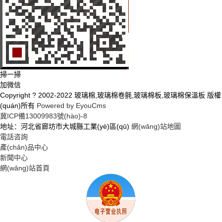
掃一掃
加微信
Copyright ? 2002-2022 玻璃棉,玻璃棉卷氈,玻璃棉板,玻璃棉保溫板 版權
(quán)所有
Powered by EyouCms
冀ICP備13009983號(hào)-8
地址：河北省廊坊市大城縣工業(yè)區(qū)
網(wǎng)站地圖
電話咨詢
產(chǎn)品中心
新聞中心
網(wǎng)站首頁