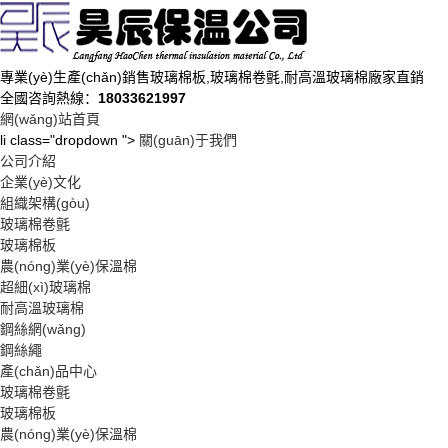
專業(yè)生產(chǎn)銷售玻璃棉板,玻璃棉卷氈,耐高溫玻璃棉廠家直銷
全國咨詢熱線：
18033621997
網(wǎng)站首頁
li class="dropdown ">
關(guān)于我們
公司介紹
企業(yè)文化
組織架構(gòu)
玻璃棉卷氈
玻璃棉板
農(nóng)業(yè)保溫棉
超細(xì)玻璃棉
耐高溫玻璃棉
鋼絲網(wǎng)
鋼絲繩
產(chǎn)品中心
玻璃棉卷氈
玻璃棉板
農(nóng)業(yè)保溫棉