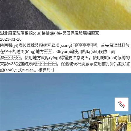
湖北廠家玻璃棉規(guī)格價(jià)格-昊辰保溫玻璃棉廠家
2023-01-26
陜西醫(yī)療玻璃棉裝配很容易項(xiàng)目，首先保溫材料放
在很干的透風(fēng)地方，運(yùn)輸使用的時(shí)候防止雨
淋。使用地方就應(yīng)得需要注意防火，使用的時(shí)候總的
來說w38鋁箔的方向，保溫玻璃棉氈廠家使用前打算策劃好鋪
設(shè)方式。核算尺寸...