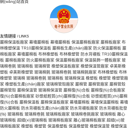
網(wǎng)站首頁
友情鏈接
/ LINKS
巖棉保溫板廠家
幕墻巖棉板
幕墻巖棉板
保溫巖棉板廠家
巖棉板廠家
布
林橡塑保溫
TR10巖棉保溫板
巖棉板生產(chǎn)廠家
防火保溫巖棉板
巖
棉板廠家
幕墻巖棉板
布林橡塑板
布林橡塑管
防水背襯板
TR10巖棉保溫
板
巖棉板廠家
防火巖棉板廠家
保溫巖棉板廠家
保溫裝飾一體板廠家
玻
璃棉卷氈
玻璃棉板
玻璃棉管
橡塑保溫板廠家
橡塑保溫管廠家
卓美斯橡
塑板
卓美斯橡塑管
玻璃棉氈
玻璃棉卷氈
玻璃棉氈廠家
布林橡塑板
布林
橡塑管
玻璃棉
玻璃棉卷氈
玻璃棉板
玻璃棉保溫
橡塑板
橡塑管
橡塑管廠
家
橡塑板生產(chǎn)廠家
玻璃棉管殼廠家
巖棉管
巖棉管廠家
巖棉管殼
巖棉管殼
巖棉保溫管
玻璃棉保溫管
巖棉復(fù)合板
巖棉復(fù)合板廠家
復(fù)合巖棉板廠家
砂漿紙輕質(zhì)巖棉復(fù)合板
砂漿紙輕質(zhì)巖棉
復(fù)合板
巖棉保溫板
巖棉保溫板廠家
幕墻巖棉板
幕墻保溫巖棉板
幕墻
防火巖棉板
防水背襯板生產(chǎn)廠家
防水背襯板廠家
防水背襯板批發
(fā)
玻璃棉板
玻璃棉卷氈
玻璃棉板廠家
玻璃棉卷氈廠家
玻璃棉板
離心
玻璃棉板
超細(xì)玻璃棉板
玻璃棉板廠家
離心玻璃棉板廠家
超細(xì)玻
璃棉板廠家
橡塑板
橡塑管
保溫橡塑板
保溫橡塑管
橡塑保溫管
橡塑保溫