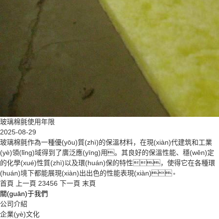
玻璃棉氈使用年限
2025-08-29
玻璃棉氈作為一種優(yōu)質(zhì)的保溫材料，在現(xiàn)代建筑和工業
(yè)領(lǐng)域得到了廣泛應(yīng)用。其良好的保溫性能、穩(wěn)定
的化學(xué)性質(zhì)以及環(huán)保的特性，使得它在各種環
(huán)境下都能展現(xiàn)出出色的性能表現(xiàn)。
首頁
上一頁
2
3
4
5
6
下一頁
末頁
關(guān)于我們
公司介紹
企業(yè)文化