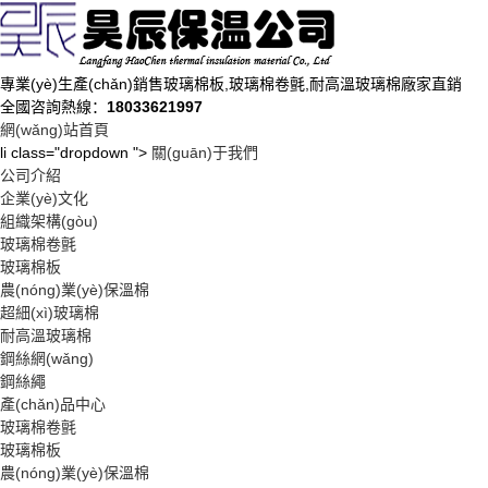
專業(yè)生產(chǎn)銷售玻璃棉板,玻璃棉卷氈,耐高溫玻璃棉廠家直銷
全國咨詢熱線：
18033621997
網(wǎng)站首頁
li class="dropdown ">
關(guān)于我們
公司介紹
企業(yè)文化
組織架構(gòu)
玻璃棉卷氈
玻璃棉板
農(nóng)業(yè)保溫棉
超細(xì)玻璃棉
耐高溫玻璃棉
鋼絲網(wǎng)
鋼絲繩
產(chǎn)品中心
玻璃棉卷氈
玻璃棉板
農(nóng)業(yè)保溫棉